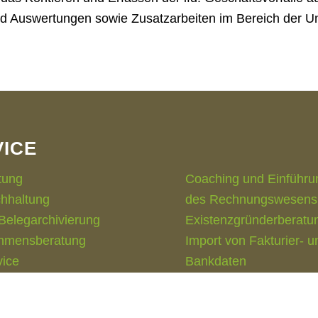
nd Auswertungen sowie Zusatzarbeiten im Bereich der 
VICE
tung
Coaching und Einführu
hhaltung
des Rechnungswesens
 Belegarchivierung
Existenzgründerberatu
hmensberatung
Import von Fakturier- u
vice
Bankdaten
Datenexport für Ihren
Steuerberater