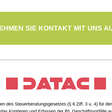
EHMEN SIE KONTAKT MIT UNS A
en des Steuerberatungsgesetzes (§ 6 Ziff. 3 u. 4) für d
as Kontieren und Erfassen der lfd. Geschäftsvorfälle 