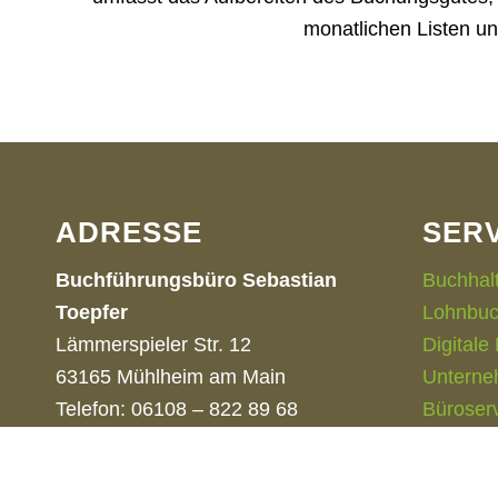
monatlichen Listen u
ADRESSE
SER
Buchführungsbüro Sebastian
Buchhal
Toepfer
Lohnbuc
Lämmerspieler Str. 12
Digitale
63165 Mühlheim am Main
Unterne
Telefon: 06108 – 822 89 68
Büroser
Fax: 06108 – 822 25 39
E-Mail:
info@toepfer-finanz.de