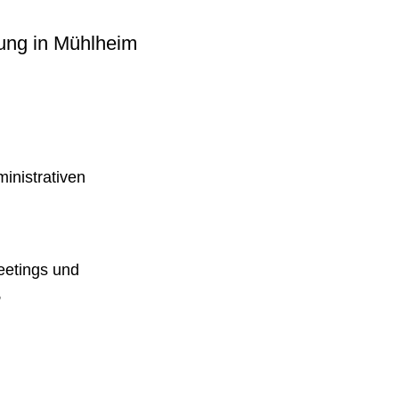
ung in Mühlheim
inistrativen
eetings und
,