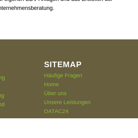
Unternehmensberatung.
SITEMAP
Häufige Fragen
ng
Home
Über uns
ng
Unsere Leistungen
nd
DATAC24
Kontakt